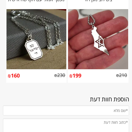
₪
160
₪
230
₪
199
₪
210
הוספת חוות דעת