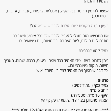
לשמירה והגנה!
אפשר להזמין חריטה בכל שפה. ( אנגלית, צרפתית, עברית, ערבית,
רוסית וכו..)
רעיון מתנה מקורית ליום הולדת לגבר
שיש לא הכל!
את התכשיט הזה תוכלי להעניק לגבר שלך לכל אירוע חשוב כמו
מתנה ליום הולדת, ליום האהבה, בר מצווה, יום נישואים וכו.
צמיד קמע לגברים!
ניתן לחרוט בשני צידי הצמיד בכל שפה- ציטוט, ברכה, שמות, תאריך
חשוב, מיקום גיאוגרפי וכו..
וכל דבר שיהפוך את הצמיד למקורי, מיוחד ואישי.
פרטים:
צמיד כסף ( עמיד למים)
רוחב 6 מ''מ
היקף 16 ס''מ (סטנדרת)
הצמיד מתכוונן בצורה מושלמת לרפק כף היד
***בעת ההזמנה יש לציין את תוכן החריטה(12-10 מילים)***