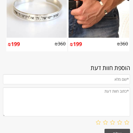
₪
199
₪
360
₪
199
₪
360
הוספת חוות דעת