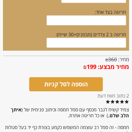
חריטה בצד אחד:
חריטה ב 2 צדדים (מבפנים+30 שייח):
מחיר:
360
₪
מחיר מבצע:
199
₪
הוספה לסל קניות
2 כתוב חוות דעת
צמיד קשיח לגבר מכסף עם סמל חמסה וכיתוב פנימית של (
איתך
הלב שלם.
) או כל חריטה אחרת.
חמסה - זה סמל רב עוצמה המשמש כקמע בצורת כף יד בעל סגולות