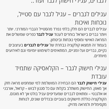
לגברים, עגילי חישוק לגבר ועוד..
עגילים לגברים – עגיל לגבר עם סטייל,
נוכחות ואיכות
עגילים לגברים הם חלק בלתי נפרד מהסטייל הגברי המודרני. יותר
ויותר גברים בישראל בוחרים לענוד
עגיל לגבר
כפריט שמשלים את
המראה האישי ומוסיף נוכחות וביטחון.
בעמוד זה תמצאו קולקציה נבחרת של
עגילים לגברים
בעיצובים
נקיים, גבריים ועל-זמניים, המתאימים לשימוש יומיומי וגם לאירועים
מיוחדים.
עגילי חישוק לגבר – הקלאסיקה שתמיד
עובדת
עגילי חישוק לגבר
הם הבחירה המושלמת למי שמחפש מראה חזק
אך מאוזן. החישוק משתלב בקלות עם כל סגנון לבוש – קז’ואל, אורבני
או אלגנטי – ומתאים לגברים שמעדיפים עגיל בולט אך לא מוגזם.
הקולקציה כוללת חישוקים בעוביים ובגדלים שונים, לנוחות
מקסימלית ולמראה מדויק.