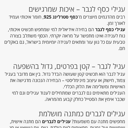
עגילי כסף לגבר – איכות שמרגישים
רבים מהדגמים מיוצרים מ־
כסף סטרלינג 925
, חומר איכותי ועמיד
לאורך זמן.
עגילי כסף לגבר
הם בחירה אידיאלית למי שמחפש תכשיט איכותי,
נוח לענידה ואינו מתפשר על מראה יוקרתי. הכסף משתלב בצורה
טבעית עם כל גוון עור ומתאים לענידה יומיומית בישראל, גם באקלים
חם.
עגיל לגבר – קטן בפרטים, גדול בהשפעה
עגיל לגבר הוא תכשיט קטן שעושה הבדל גדול. בין אם מדובר בעגיל
צמוד, חישוק או עיצוב מינימליסטי – הבחירה הנכונה מדגישה את
האישיות ומשלימה את הלוק הכללי.
העגילים מתאימים גם לגברים שמתחילים לענוד עגילים וגם למי
שכבר אימץ את הסטייל כחלק קבוע מהמראה.
עגילים לגברים כמתנה מושלמת
מחפשים מתנה עם משמעות?
עגילים לגברים
הם מתנה אישית,
שימושית ועל-זמנית. מתאימים ליום הולדת, גיוס, יום נישואין או חג –